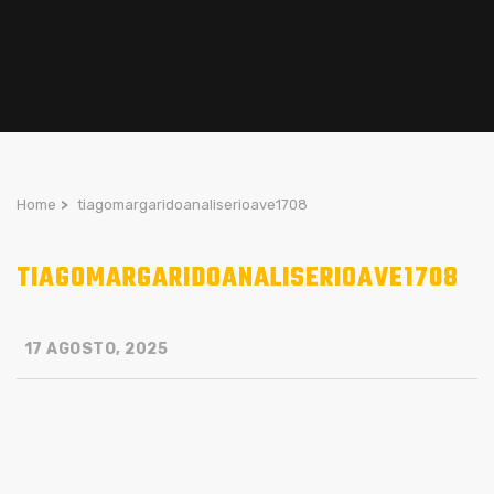
Home
>
tiagomargaridoanaliserioave1708
TIAGOMARGARIDOANALISERIOAVE1708
17 AGOSTO, 2025