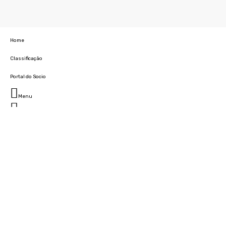
Home
Classificação
Portal do Socio
Menu
Fechar
Home
Clube
História
Marcha
Sede
Instalações
Cidade Desportiva