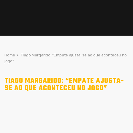
Home
>
Tiago Margarido: “Empate ajusta-se ao que aconteceu no
jogo”
TIAGO MARGARIDO: “EMPATE AJUSTA-
SE AO QUE ACONTECEU NO JOGO”