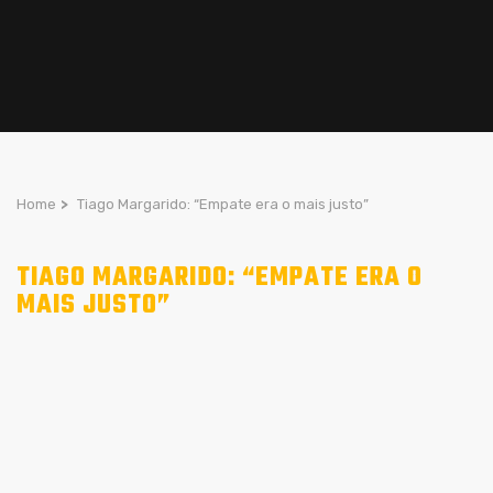
Home
>
Tiago Margarido: “Empate era o mais justo”
TIAGO MARGARIDO: “EMPATE ERA O
MAIS JUSTO”