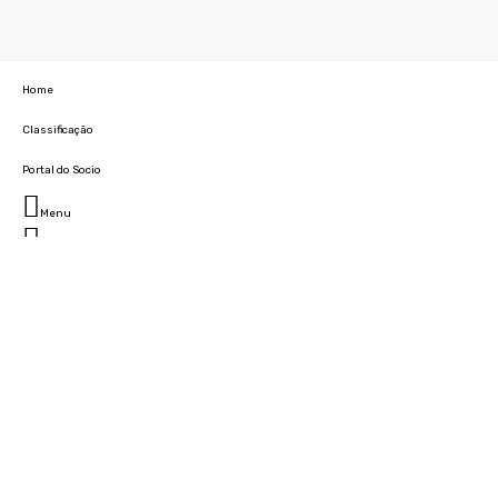
Home
Classificação
Portal do Socio
Menu
Fechar
Home
Clube
História
Marcha
Sede
Instalações
Cidade Desportiva