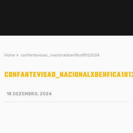
Home
>
confantevisao_nacionalxbenfica18122024
CONFANTEVISAO_NACIONALXBENFICA181
18 DEZEMBRO, 2024