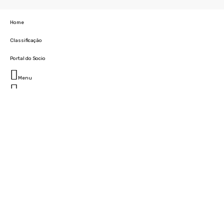
Home
Classificação
Portal do Socio
Menu
Fechar
Home
Clube
História
Marcha
Sede
Instalações
Cidade Desportiva
Estádio da Madeira