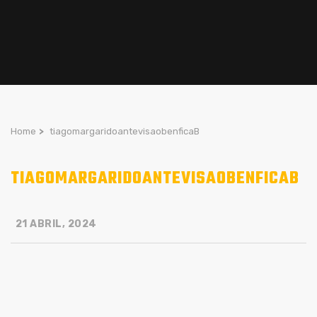
Home
>
tiagomargaridoantevisaobenficaB
TIAGOMARGARIDOANTEVISAOBENFICAB
21 ABRIL, 2024