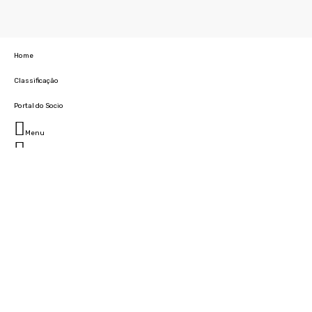
Home
Classificação
Portal do Socio
Menu
Fechar
Home
Clube
História
Marcha
Sede
Instalações
Cidade Desportiva