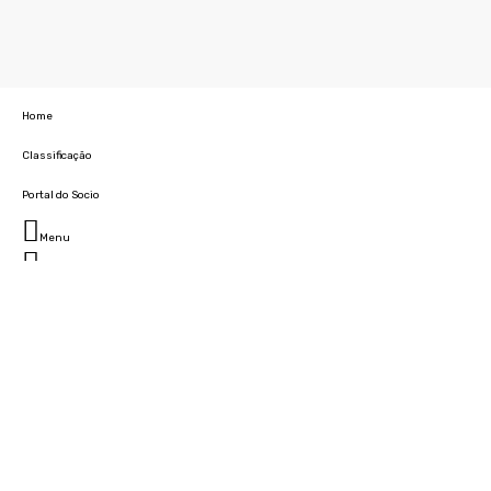
Home
Classificação
Portal do Socio
Menu
Fechar
Home
Clube
História
Marcha
Sede
Instalações