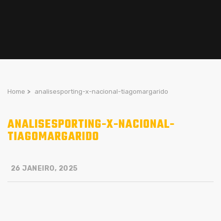
Home
>
analisesporting-x-nacional-tiagomargarido
ANALISESPORTING-X-NACIONAL-
TIAGOMARGARIDO
26 JANEIRO, 2025