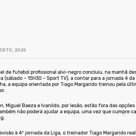
OSTO, 2025
el de futebol profissional alvi-negro concluiu, na manhã des
a (sábado – 15H30 – Sport TV), a contar para a jornada 4 d
a, a equipa orientada por Tiago Margarido treinou pela últi
or.
n, Miguel Baeza e Ivanildo, por lesão, estão fora das opções
ambém não poderá ajudar a equipa, uma vez que cumpre cast
ng.
evisão à 4ª jornada da Liga, o treinador Tiago Margarido r