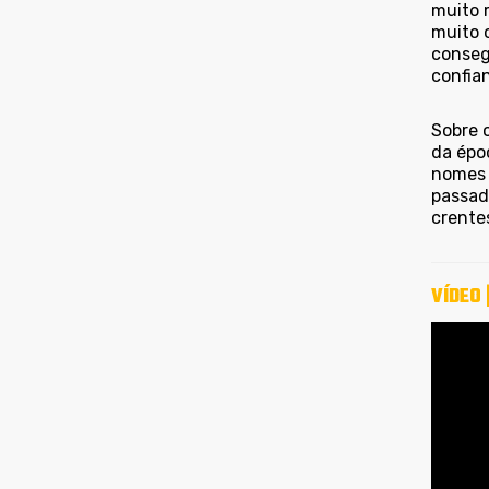
muito 
muito 
conseg
confian
Sobre 
da épo
nomes 
passado
crente
VÍDEO 