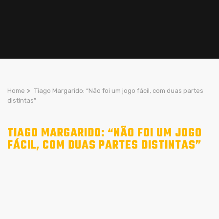
Home
>
Tiago Margarido: “Não foi um jogo fácil, com duas partes
distintas”
TIAGO MARGARIDO: “NÃO FOI UM JOGO
FÁCIL, COM DUAS PARTES DISTINTAS”