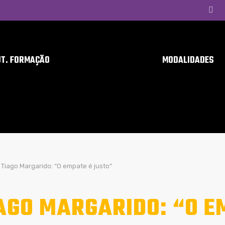
UT. FORMAÇÃO
MODALIDADES
Tiago Margarido: “O empate é justo”
AGO MARGARIDO: “O E