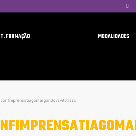
UT. FORMAÇÃO
MODALIDADES
confimprensatiagomargaridovsvitoriasc
NFIMPRENSATIAGOMA