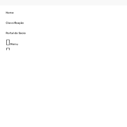
Home
Classificação
Portal do Socio
Menu
Fechar
Home
Clube
História
Marcha
Sede
Instalações
Cidade Desportiva
Estádio da Madeira