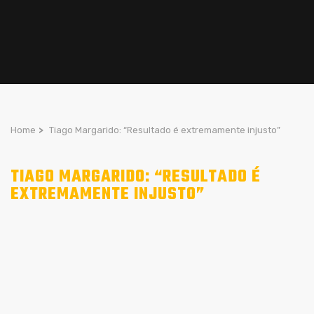
Home
>
Tiago Margarido: “Resultado é extremamente injusto”
TIAGO MARGARIDO: “RESULTADO É
EXTREMAMENTE INJUSTO”