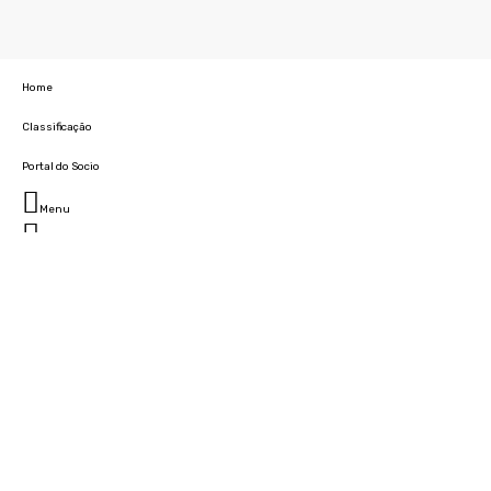
Home
Classificação
Portal do Socio
Menu
Fechar
Home
Clube
História
Marcha
Sede
Instalações
Cidade Desportiva