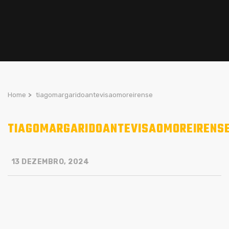
Home
>
tiagomargaridoantevisaomoreirense
TIAGOMARGARIDOANTEVISAOMOREIRENS
13 DEZEMBRO, 2024