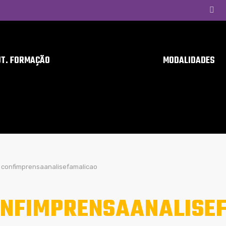
UT. FORMAÇÃO
MODALIDADES
confimprensaanalisefamalicao
NFIMPRENSAANALISE