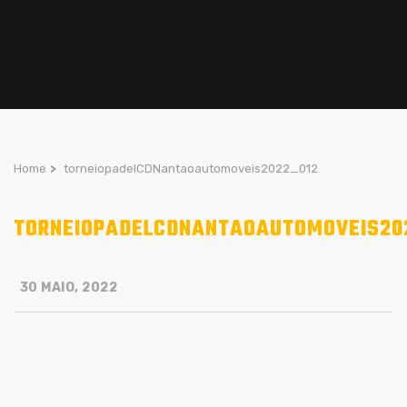
Home
>
torneiopadelCDNantaoautomoveis2022_012
TORNEIOPADELCDNANTAOAUTOMOVEIS20
30 MAIO, 2022