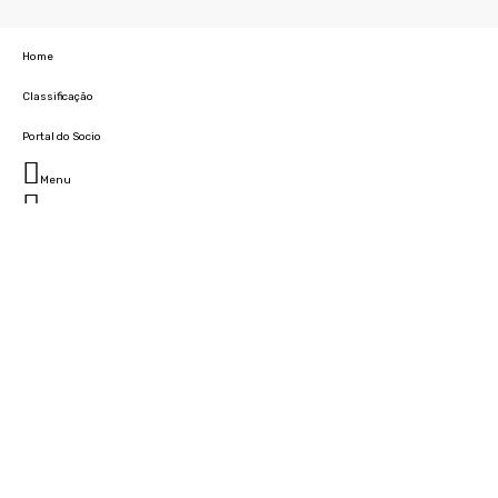
Home
Classificação
Portal do Socio
Menu
Fechar
Home
Clube
História
Marcha
Sede
Instalações
Cidade Desportiva
Estádio da Madeira