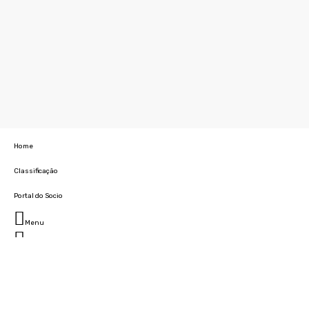
Home
Classificação
Portal do Socio
Menu
Fechar
Home
Clube