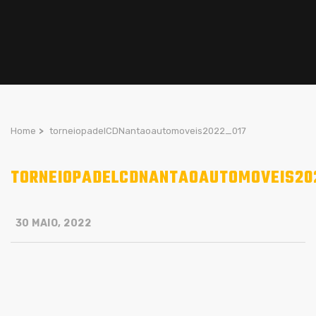
Home
>
torneiopadelCDNantaoautomoveis2022_017
TORNEIOPADELCDNANTAOAUTOMOVEIS20
30 MAIO, 2022