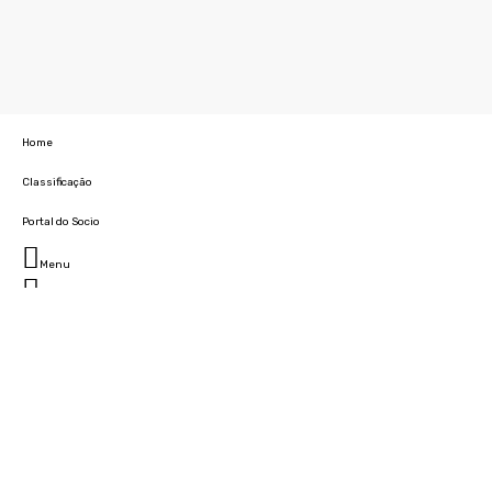
Home
Classificação
Portal do Socio
Menu
Fechar
Home
Clube
História
Marcha
Sede