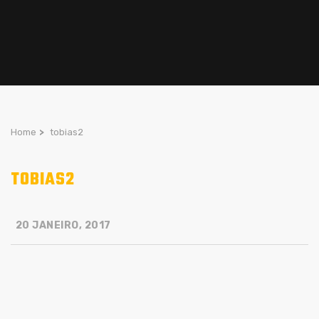
Home
>
tobias2
TOBIAS2
20 JANEIRO, 2017