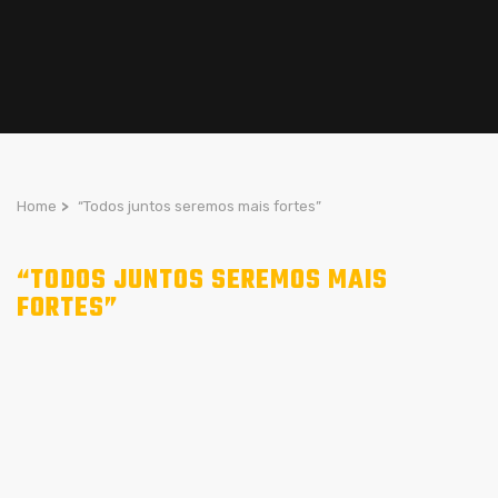
Home
>
“Todos juntos seremos mais fortes”
“TODOS JUNTOS SEREMOS MAIS
FORTES”