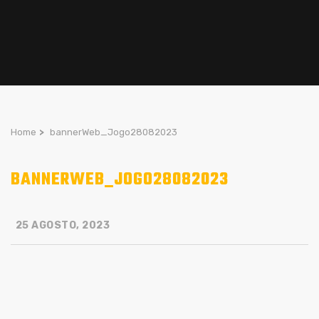
Home
>
bannerWeb_Jogo28082023
BANNERWEB_JOGO28082023
25 AGOSTO, 2023