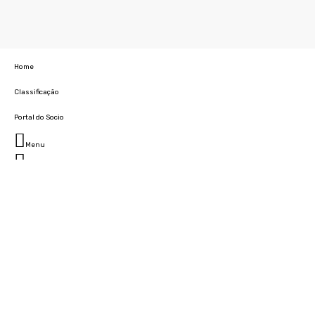
Home
Classificação
Portal do Socio
Menu
Fechar
Home
Clube
História
Marcha
Sede
Instalações