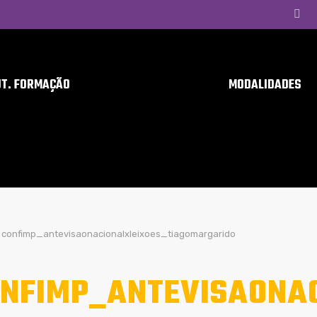
UT. FORMAÇÃO
MODALIDADES
confimp_antevisaonacionalxleixoes_tiagomargarido
NFIMP_ANTEVISAONA