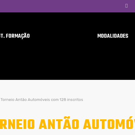
UT. FORMAÇÃO
MODALIDADES
Torneio Antão Automóveis com 128 inscritos
RNEIO ANTÃO AUTOMÓV