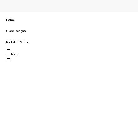
Home
Classificação
Portal do Socio
Menu
Fechar
Home
Clube
História
Marcha
Sede
Instalações
Cidade Desportiva