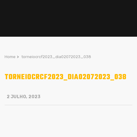
Home
>
torneiocrcf2023_dia02072023_038
TORNEIOCRCF2023_DIA02072023_038
2 JULHO, 2023