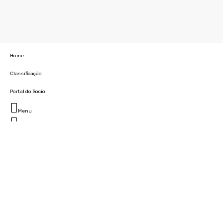
Home
Classificação
Portal do Socio
Menu
Fechar
Home
Clube
História
Marcha
Sede
Instalações