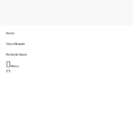
Home
Classificação
Portal do Socio
Menu
Fechar
Home
Clube
História
Marcha
Sede
Instalações