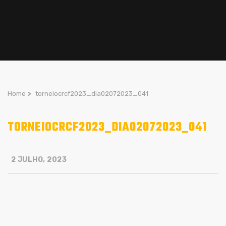
Home
>
torneiocrcf2023_dia02072023_041
TORNEIOCRCF2023_DIA02072023_041
2 JULHO, 2023