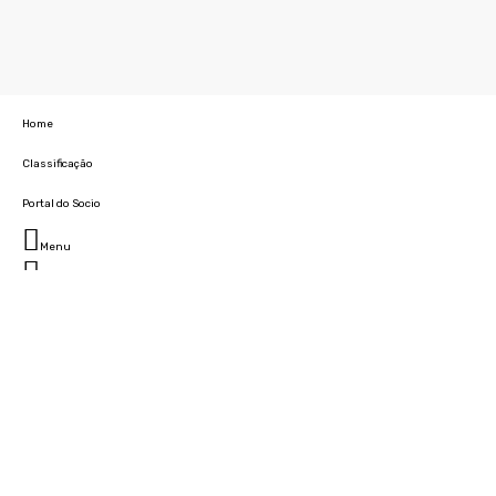
Home
Classificação
Portal do Socio
Menu
Fechar
Home
Clube
História
Marcha
Sede
Instalações