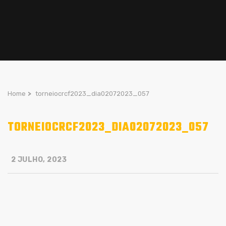
Home
>
torneiocrcf2023_dia02072023_057
TORNEIOCRCF2023_DIA02072023_057
2 JULHO, 2023