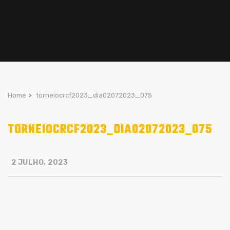
Home
>
torneiocrcf2023_dia02072023_075
TORNEIOCRCF2023_DIA02072023_075
2 JULHO, 2023