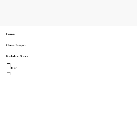
Home
Classificação
Portal do Socio
Menu
Fechar
Home
Clube
História
Marcha
Sede
Instalações