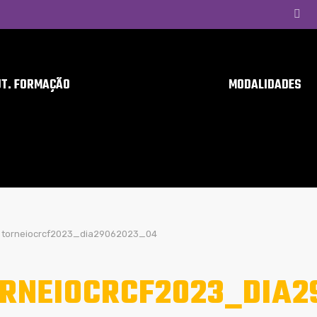
UT. FORMAÇÃO
MODALIDADES
torneiocrcf2023_dia29062023_04
RNEIOCRCF2023_DIA2