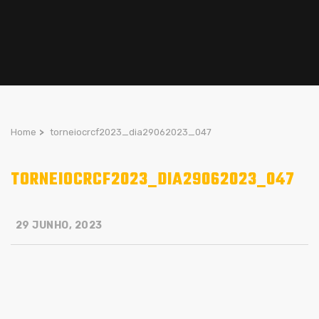
Home
>
torneiocrcf2023_dia29062023_047
TORNEIOCRCF2023_DIA29062023_047
29 JUNHO, 2023