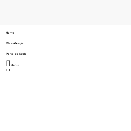
Home
Classificação
Portal do Socio
Menu
Fechar
Home
Clube
História
Marcha
Sede
Instalações