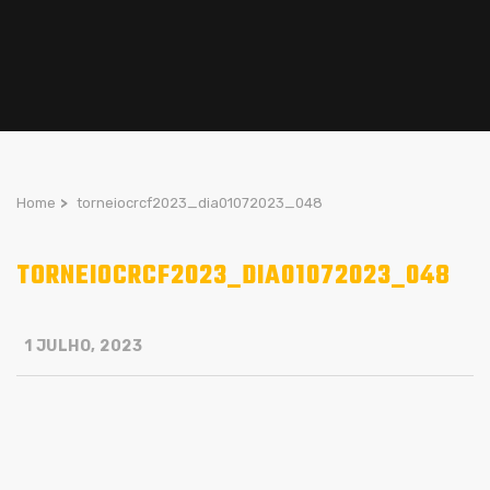
Home
>
torneiocrcf2023_dia01072023_048
TORNEIOCRCF2023_DIA01072023_048
1 JULHO, 2023