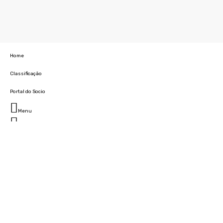
Home
Classificação
Portal do Socio
Menu
Fechar
Home
Clube
História
Marcha
Sede
Instalações