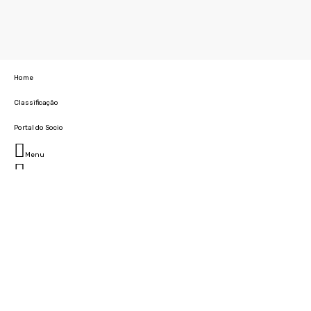
Home
Classificação
Portal do Socio
Menu
Fechar
Home
Clube
História
Marcha
Sede
Instalações