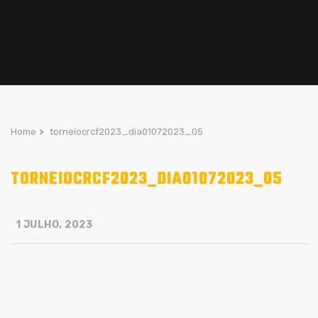
Home
>
torneiocrcf2023_dia01072023_05
TORNEIOCRCF2023_DIA01072023_05
1 JULHO, 2023