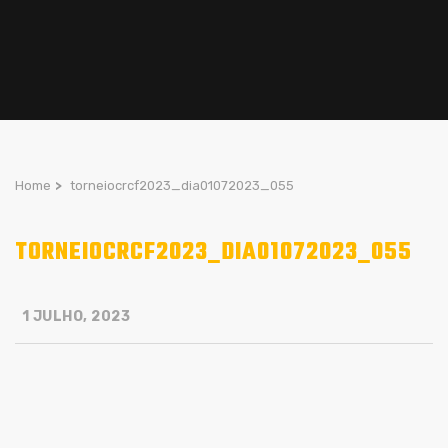
Home
>
torneiocrcf2023_dia01072023_055
TORNEIOCRCF2023_DIA01072023_055
1 JULHO, 2023