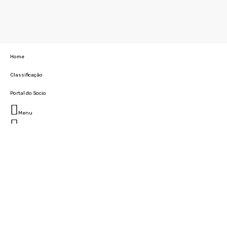
Home
Classificação
Portal do Socio
Menu
Fechar
Home
Clube
História
Marcha
Sede
Instalações