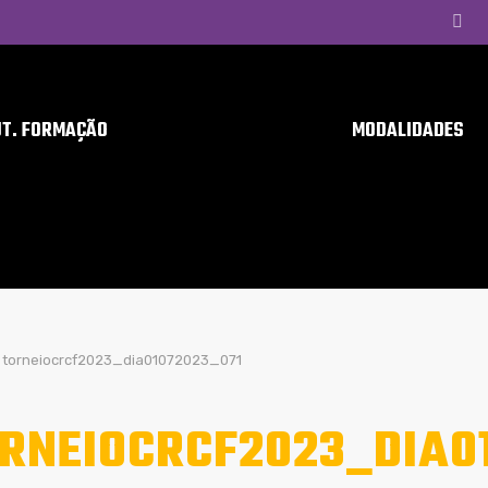
UT. FORMAÇÃO
MODALIDADES
torneiocrcf2023_dia01072023_071
RNEIOCRCF2023_DIA0