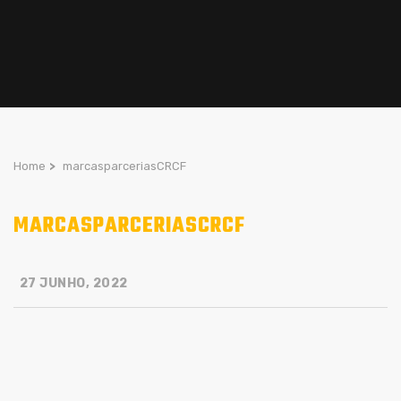
Home
>
marcasparceriasCRCF
MARCASPARCERIASCRCF
27 JUNHO, 2022