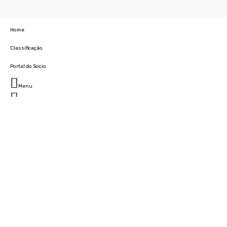
Home
Classificação
Portal do Socio
Menu
Fechar
Home
Clube
História
Marcha
Sede
Instalações
Cidade Desportiva