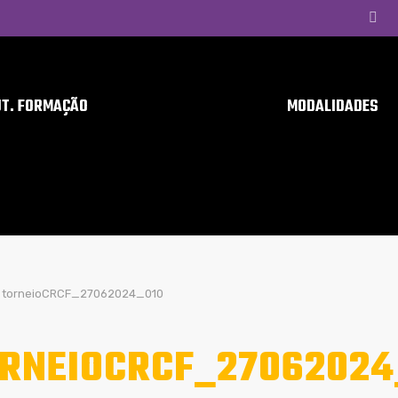
UT. FORMAÇÃO
MODALIDADES
torneioCRCF_27062024_010
RNEIOCRCF_27062024