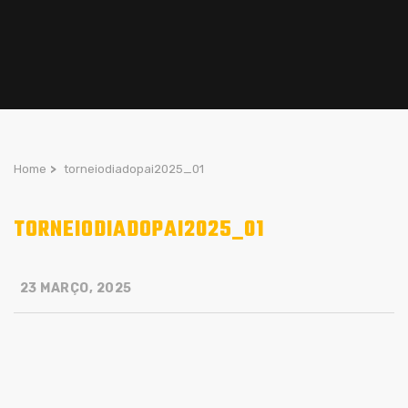
Home
>
torneiodiadopai2025_01
TORNEIODIADOPAI2025_01
23 MARÇO, 2025