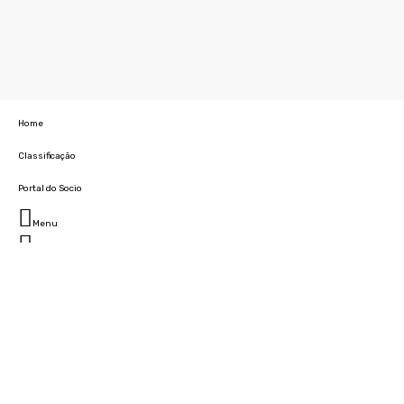
Home
Classificação
Portal do Socio
Menu
Fechar
Home
Clube
História
Marcha
Sede