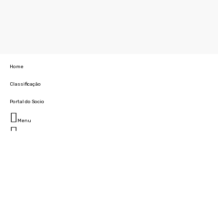
Home
Classificação
Portal do Socio
Menu
Fechar
Home
Clube
História
Marcha
Sede