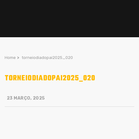
Home
>
torneiodiadopai2025_020
TORNEIODIADOPAI2025_020
23 MARÇO, 2025