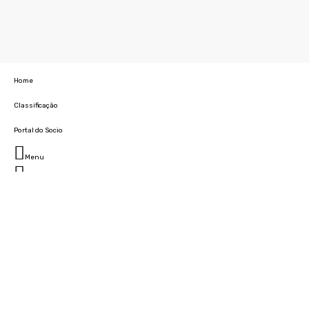
Home
Classificação
Portal do Socio
Menu
Fechar
Home
Clube
História
Marcha
Sede
Instalações