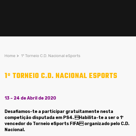
Home
>
1º Torneio C.D. Nacional eSports
1º TORNEIO C.D. NACIONAL ESPORTS
13 – 24 de Abril de 2020
Desafiamos-te a participar gratuitamente nesta
competição disputada em PS4. Habilita-te a ser o 1º
vencedor do Torneio eSports FIFA organizado pelo C.D.
Nacional.