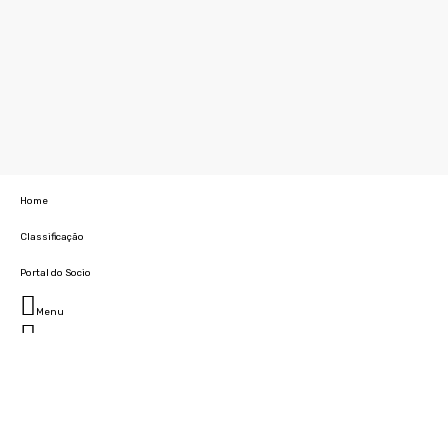
Home
Classificação
Portal do Socio
Menu
Fechar
Home
Clube
História