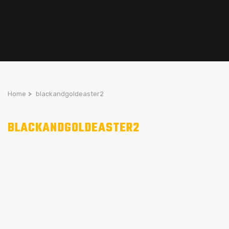
Home
>
blackandgoldeaster2
BLACKANDGOLDEASTER2