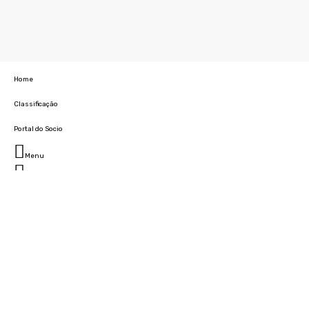
Home
Classificação
Portal do Socio
Menu
Fechar
Home
Clube
História
Marcha
Sede
Instalações