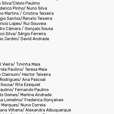
s Silva/Clésio Paulino
ederico Pinho/ Nuno Silva
o Martins / Cristina Teixeira
rgio Santos/Renato Teixeira
rício Lopes/ Rui Gouveia
dro Câmara / Gonçalo Sousa
co Silva/ Sérgio Ferreira
ão Jardim/ David Andrade
el Vieira/ Tininha Maia
inda Paulino/ Teresa Maia
pe Clairouin/ Hector Teixeira
 Rodrigues/ Ana Pascoal
 Sousa/ Rita Ezequiel
Paulino/ Fernando Paulino
sés Gomes/ Marlina Andrade
na Lomelino/ Frederica Gonçalves
o Marques/ Nuno Correia
sana Vilhena/ Alexandra Albuquerque