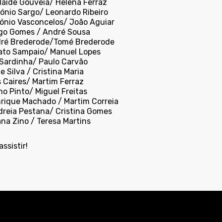
elaide Gouveia/ Helena Ferraz
tónio Sargo/ Leonardo Ribeiro
tónio Vasconcelos/ João Aguiar
ogo Gomes / André Sousa
dré Brederode/Tomé Brederode
riato Sampaio/ Manuel Lopes
i Sardinha/ Paulo Carvão
ne Silva / Cristina Maria
s Caires/ Martim Ferraz
o Pinto/ Miguel Freitas
nrique Machado / Martim Correia
dreia Pestana/ Cristina Gomes
na Zino / Teresa Martins
ssistir!