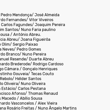
o Pedro Mendonça/ José Almeida
rdo Fernandes/ Vitor Viveiros
é Carlos Fagundes/ Joaquim Pereira
tim Santos/ Nuno Faria paulino
Sousa / António Abreu.
ícia Abreu/ Joana Figueirôa
o Olim/ Sergio Paixao
ia Neves/ Pedro Gomes
ardo Branco/ Nuno Pereira
anuel Resende/ Duarte Abreu
rnardo Brederode/ Rodrigo Cardoso
ago Câmara / Gonçalo Henriques
ostinho Gouveia/ Tecas Couto
 Rebolo/ Hélder Santos
lo Oliveira/ Nuno Oliveira
a Estácio/ Carlos Pestana
ancisco Afonso/ Thomas Renaud
s Macedo / Abílio Sousa
nardo Vasconcelos / Alex Vieira
iana Rosário Freitas / Nuno Ângelo Martins