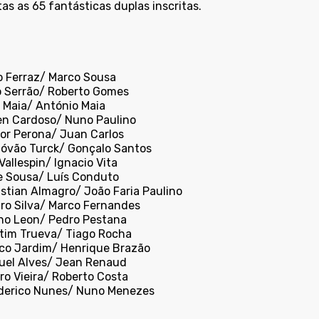
as as 65 fantásticas duplas inscritas.
lo Ferraz/ Marco Sousa
o Serrão/ Roberto Gomes
é Maia/ António Maia
en Cardoso/ Nuno Paulino
tor Perona/ Juan Carlos
stóvão Turck/ Gonçalo Santos
 Vallespin/ Ignacio Vita
pe Sousa/ Luís Conduto
astian Almagro/ João Faria Paulino
dro Silva/ Marco Fernandes
uno Leon/ Pedro Pestana
rtim Trueva/ Tiago Rocha
rco Jardim/ Henrique Brazão
guel Alves/ Jean Renaud
ro Vieira/ Roberto Costa
ederico Nunes/ Nuno Menezes