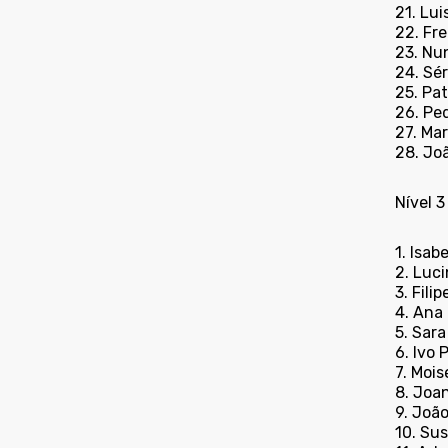
21. Lui
22. Fr
23. Nun
24. Sé
25. Pat
26. Pe
27. Mar
28. Jo
Nível 3
1. Isab
2. Luc
3. Fili
4. Ana
5. Sara
6. Ivo 
7. Moi
8. Joa
9. Joã
10. Su