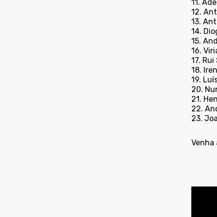
11. Ad
12. An
13. An
14. Di
15. An
16. Vi
17. Ru
18. Ire
19. Luí
20. Nun
21. He
22. An
23. Joa
Venha a