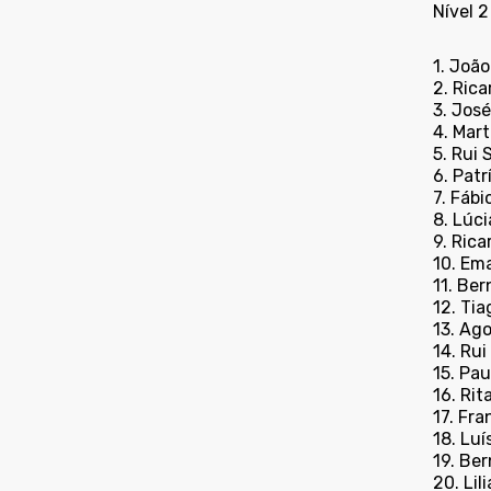
Nível 2
1. Joã
2. Rica
3. Jos
4. Mar
5. Rui 
6. Patr
7. Fábi
8. Lúc
9. Ric
10. Em
11. Be
12. Ti
13. Ag
14. Rui
15. Pau
16. Rit
17. Fr
18. Luí
19. Ber
20. Lil