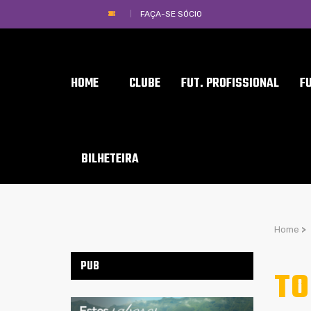
FAÇA-SE SÓCIO
HOME
CLUBE
FUT. PROFISSIONAL
F
BILHETEIRA
Home
>
PUB
TO