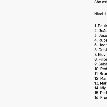
São est
Nível 1
1. Pau
2. Joã
3. Jos
4. Rub
5. Hec
6. Cri
7. Eloy
8. Fili
9. Seb
10. Pe
11. Br
12. Ma
13. Ma
14. Mi
15. Ped
16. Fr