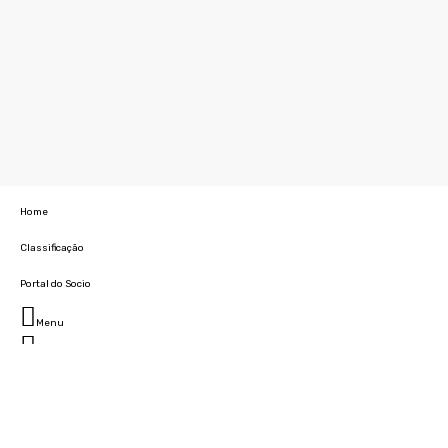
Home
Classificação
Portal do Socio
Menu
Fechar
Home
Clube