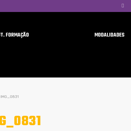
UT. FORMAÇÃO
MODALIDADES
IMG_0831
G_0831