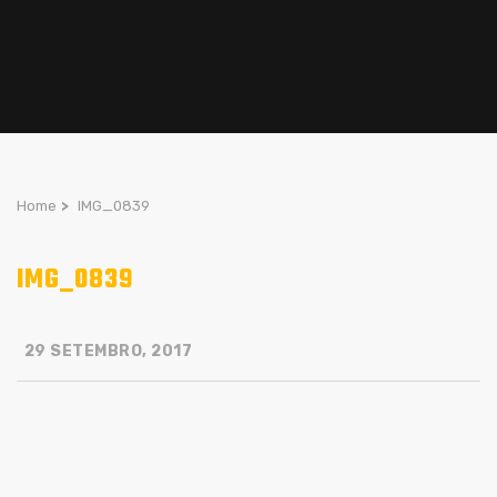
Home
>
IMG_0839
IMG_0839
29 SETEMBRO, 2017