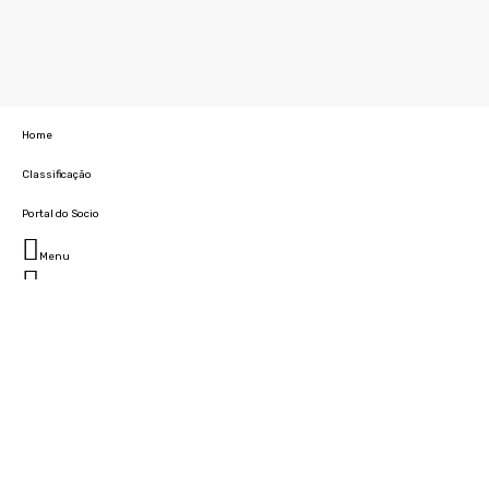
Home
Classificação
Portal do Socio
Menu
Fechar
Home
Clube
História
Marcha
Sede