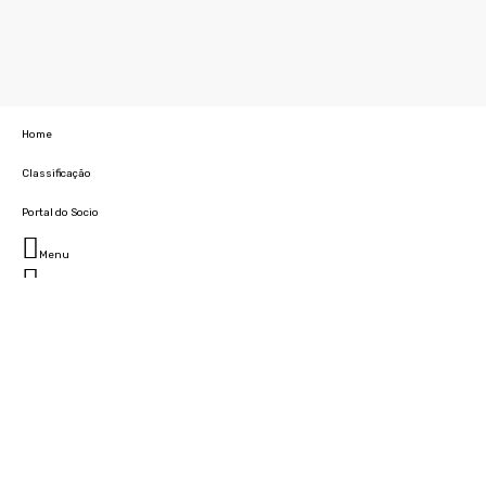
Home
Classificação
Portal do Socio
Menu
Fechar
Home
Clube
História
Marcha
Sede