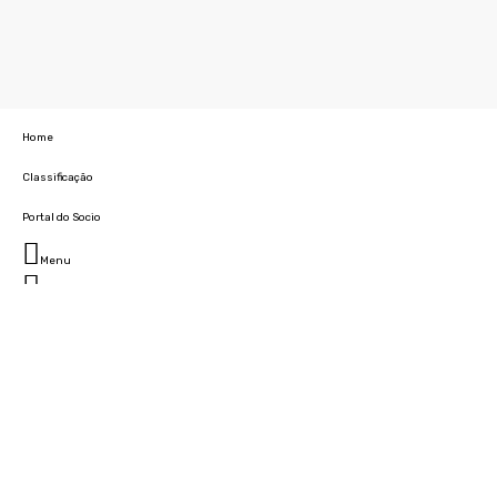
Home
Classificação
Portal do Socio
Menu
Fechar
Home
Clube
História
Marcha
Sede