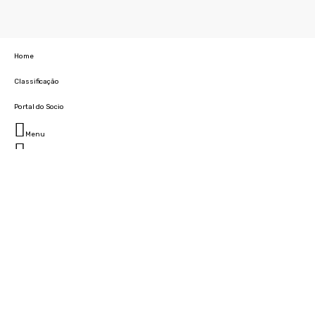
Home
Classificação
Portal do Socio
Menu
Fechar
Home
Clube
História
Marcha
Sede
Instalações
Cidade Desportiva