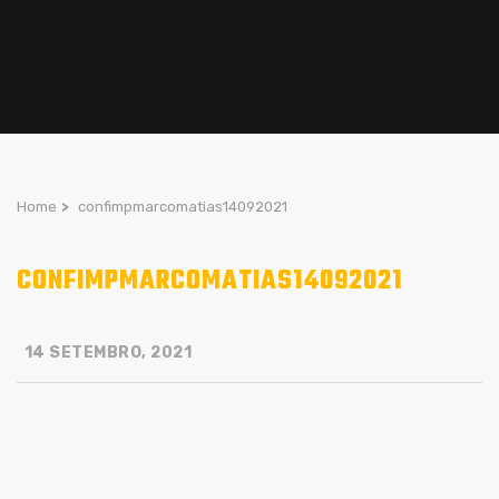
Home
>
confimpmarcomatias14092021
CONFIMPMARCOMATIAS14092021
14 SETEMBRO, 2021