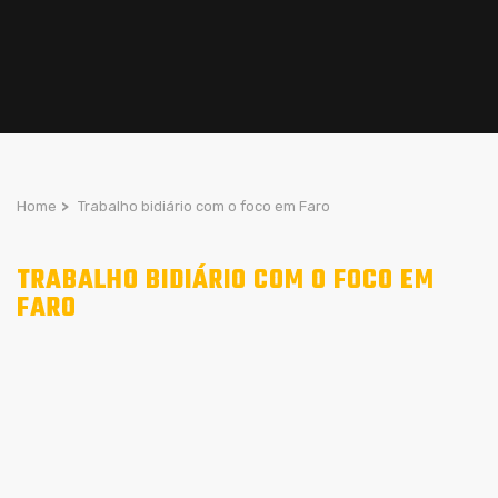
Home
>
Trabalho bidiário com o foco em Faro
TRABALHO BIDIÁRIO COM O FOCO EM
FARO