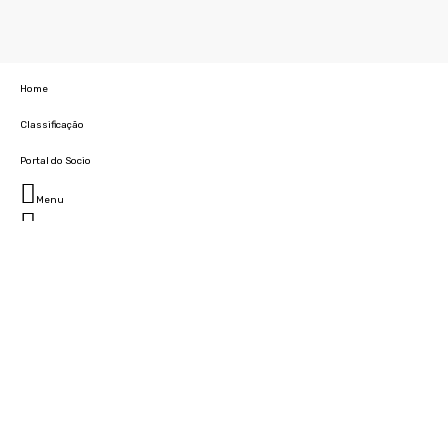
Home
Classificação
Portal do Socio
Menu
Fechar
Home
Clube
História
Marcha
Sede
Instalações