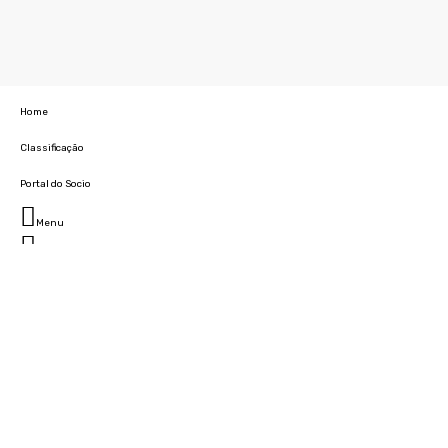
Home
Classificação
Portal do Socio
Menu
Fechar
Home
Clube
História
Marcha
Sede
Instalações