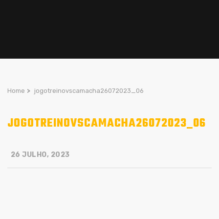
Home
>
jogotreinovscamacha26072023_06
JOGOTREINOVSCAMACHA26072023_06
26 JULHO, 2023