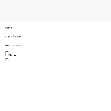
Home
Classificação
Portal do Socio
Menu
Fechar
Home
Clube
História
Marcha
Sede
Instalações