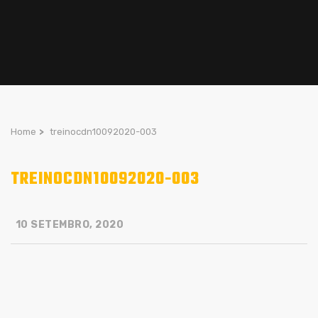
Home
>
treinocdn10092020-003
TREINOCDN10092020-003
10 SETEMBRO, 2020